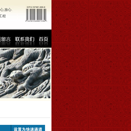
,放心.
工程